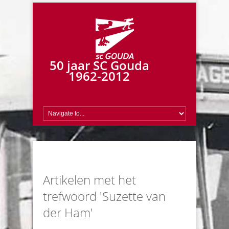
50 jaar SC Gouda
1962-2012
Artikelen met het
trefwoord 'Suzette van
der Ham'