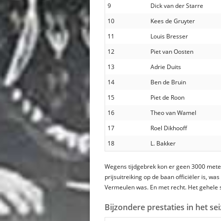
9
Dick van der Starre
10
Kees de Gruyter
11
Louis Bresser
12
Piet van Oosten
13
Adrie Duits
14
Ben de Bruin
15
Piet de Roon
16
Theo van Wamel
17
Roel Dikhooff
18
L. Bakker
Wegens tijdgebrek kon er geen 3000 meter
prijsuitreiking op de baan officiëler is, 
Vermeulen was. En met recht. Het gehele s
Bijzondere prestaties in het s