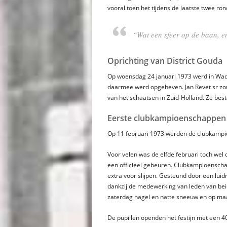
vooral toen het tijdens de laatste twee ro
“Wat een sfeer op de baan, e
Oprichting van District Gouda
Op woensdag 24 januari 1973 werd in Waddi
daarmee werd opgeheven. Jan Revet sr zou 
van het schaatsen in Zuid-Holland. Ze bes
Eerste clubkampioenschappen
Op 11 februari 1973 werden de clubkampi
Voor velen was de elfde februari toch wel
een officieel gebeuren. Clubkampioenschap
extra voor slijpen. Gesteund door een lui
dankzij de medewerking van leden van be
zaterdag hagel en natte sneeuw en op ma
De pupillen openden het festijn met een 