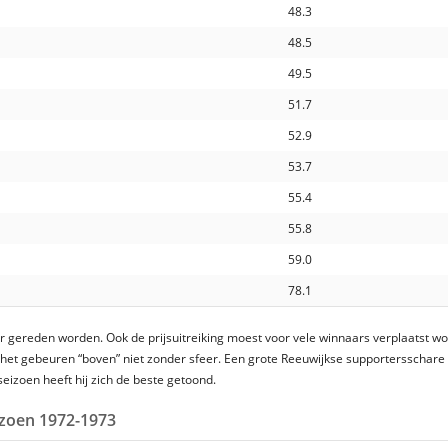
48.3
48.5
49.5
51.7
52.9
53.7
55.4
55.8
59.0
78.1
 gereden worden. Ook de prijsuitreiking moest voor vele winnaars verplaatst w
was het gebeuren “boven” niet zonder sfeer. Een grote Reeuwijkse supportersschare 
eizoen heeft hij zich de beste getoond.
eizoen 1972-1973