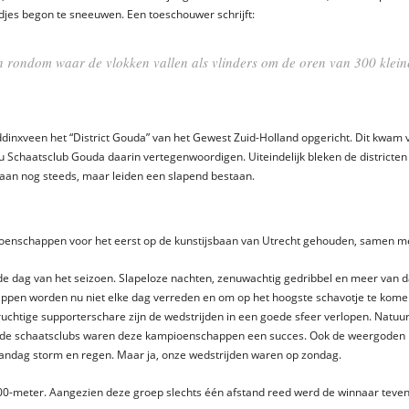
ndjes begon te sneeuwen. Een toeschouwer schrijft:
n rondom waar de vlokken vallen als vlinders om de oren van 300 klein
nxveen het “District Gouda” van het Gewest Zuid-Holland opgericht. Dit kwam vo
Schaatsclub Gouda daarin vertegenwoordigen. Uiteindelijk bleken de districten 
taan nog steeds, maar leiden een slapend bestaan.
oenschappen voor het eerst op de kunstijsbaan van Utrecht gehouden, samen m
 de dag van het seizoen. Slapeloze nachten, zenuwachtig gedribbel en meer van d
pen worden nu niet elke dag verreden en om op het hoogste schavotje te komen, 
druchtige supporterschare zijn de wedstrijden in een goede sfeer verlopen. Natuu
ide schaatsclubs waren deze kampioenschappen een succes. Ook de weergoden 
andag storm en regen. Maar ja, onze wedstrijden waren op zondag.
400-meter. Aangezien deze groep slechts één afstand reed werd de winnaar teven