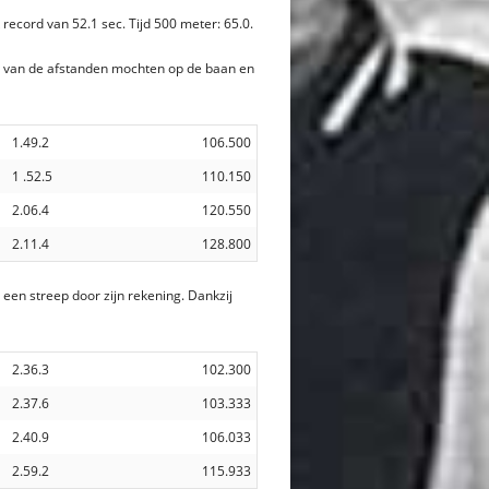
record van 52.1 sec. Tijd 500 meter: 65.0.
s van de afstanden mochten op de baan en
1.49.2
106.500
1 .52.5
110.150
2.06.4
120.550
2.11.4
128.800
en streep door zijn rekening. Dankzij
2.36.3
102.300
2.37.6
103.333
2.40.9
106.033
2.59.2
115.933