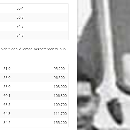
50.4
56.8
74.8
84.8
de tijden. Allemaal verbeterden zij hun
51.9
95.200
53.0
96.500
58.0
103.000
60.1
106.800
63.5
109.700
64.3
111.700
84.2
155.200