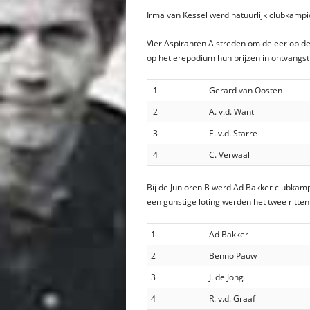
Irma van Kessel werd natuurlijk clubkampio
Vier Aspiranten A streden om de eer op d
op het erepodium hun prijzen in ontvangst 
1
Gerard van Oosten
2
A. v.d. Want
3
E. v.d. Starre
4
C. Verwaal
Bij de Junioren B werd Ad Bakker clubkam
een gunstige loting werden het twee ritten
1
Ad Bakker
2
Benno Pauw
3
J. de Jong
4
R. v.d. Graaf