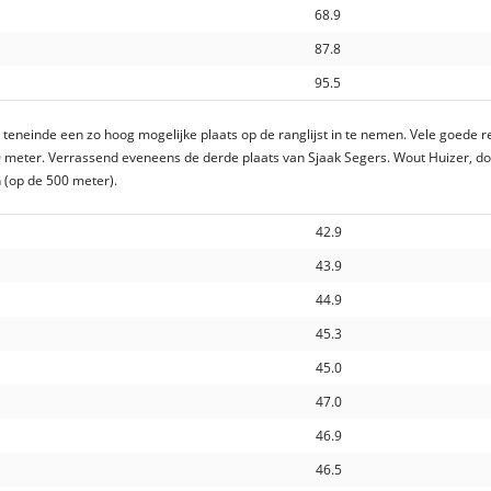
68.9
87.8
95.5
teneinde een zo hoog mogelijke plaats op de ranglijst in te nemen. Vele goede re
 meter. Verrassend eveneens de derde plaats van Sjaak Segers. Wout Huizer, do
 (op de 500 meter).
42.9
43.9
44.9
45.3
45.0
47.0
46.9
46.5