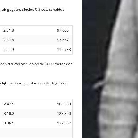
ruit gegaan. Slechts 0.3 sec. scheidde
2.31.8
97.600
2.30.8
97.667
2.55.9
112.733
 een tijd van 58.9 en op de 1000 meter een
elijke winnares, Cobie den Hartog, reed
2.47.5
106.333
3.10.2
123.300
3.36.5
137.567