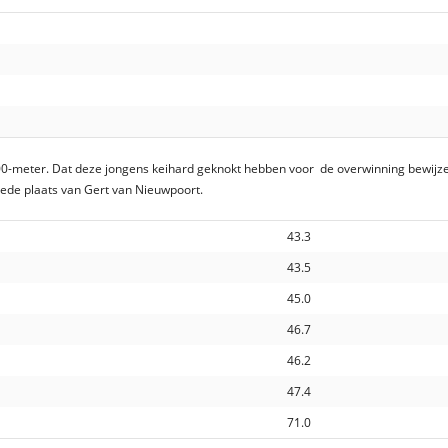
0-meter. Dat deze jongens keihard geknokt hebben voor de overwinning bewijzen 
eede plaats van Gert van Nieuwpoort.
43.3
43.5
45.0
46.7
46.2
47.4
71.0