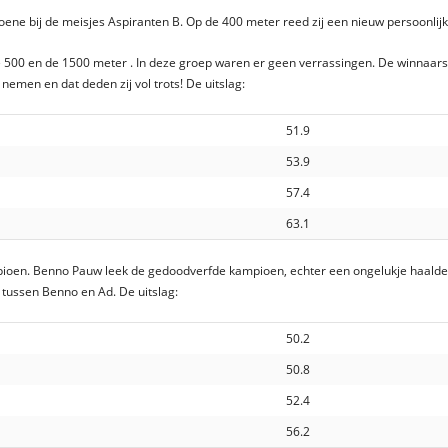
ene bij de meisjes Aspiranten B. Op de 400 meter reed zij een nieuw persoonlijk 
e 500 en de 1500 meter . In deze groep waren er geen verrassingen. De winnaar
nemen en dat deden zij vol trots! De uitslag:
51.9
53.9
57.4
63.1
pioen. Benno Pauw leek de gedoodverfde kampioen, echter een ongelukje haalde e
 tussen Benno en Ad. De uitslag:
50.2
50.8
52.4
56.2