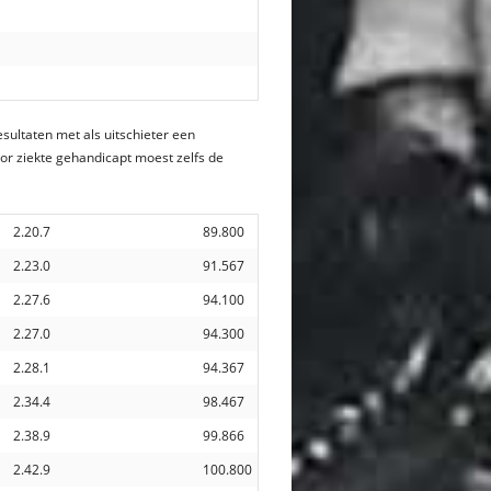
sultaten met als uitschieter een
or ziekte gehandicapt moest zelfs de
2.20.7
89.800
2.23.0
91.567
2.27.6
94.100
2.27.0
94.300
2.28.1
94.367
2.34.4
98.467
2.38.9
99.866
2.42.9
100.800