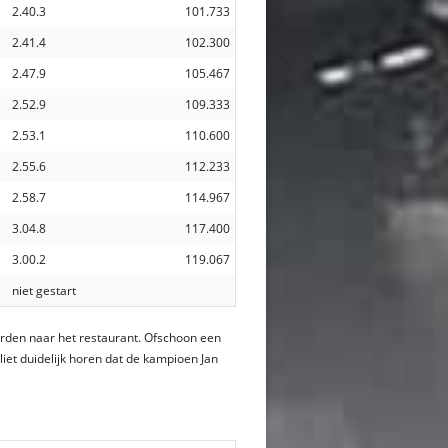
2.40.3
101.733
2.41.4
102.300
2.47.9
105.467
2.52.9
109.333
2.53.1
110.600
2.55.6
112.233
2.58.7
114.967
3.04.8
117.400
3.00.2
119.067
niet gestart
orden naar het restaurant. Ofschoon een
liet duidelijk horen dat de kampioen Jan