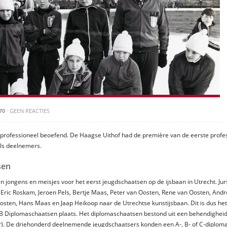
70
· GEEN REACTIES
t professioneel beoefend. De Haagse Uithof had de première van de eerste profe
als deelnemers.
sen
jongens en meisjes voor het eerst jeugdschaatsen op de ijsbaan in Utrecht. Jurs
, Eric Roskam, Jeroen Pels, Bertje Maas, Peter van Oosten, Rene van Oosten, And
osten, Hans Maas en Jaap Heikoop naar de Utrechtse kunstijsbaan. Dit is dus he
SB Diplomaschaatsen plaats. Het diplomaschaatsen bestond uit een behendigheid
. De driehonderd deelnemende jeugdschaatsers konden een A-, B- of C-diploma 