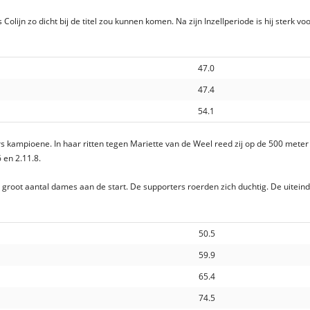
jn zo dicht bij de titel zou kunnen komen. Na zijn Inzellperiode is hij sterk voo
47.0
47.4
54.1
 kampioene. In haar ritten tegen Mariette van de Weel reed zij op de 500 meter
6 en 2.11.8.
groot aantal dames aan de start. De supporters roerden zich duchtig. De uiteind
50.5
59.9
65.4
74.5