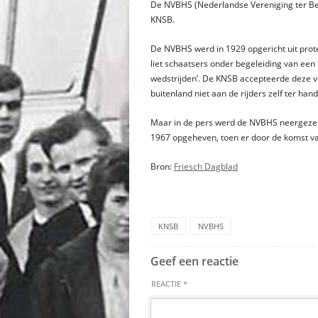
De NVBHS (Nederlandse Vereniging ter Bev
KNSB.
De NVBHS werd in 1929 opgericht uit prot
liet schaatsers onder begeleiding van een
wedstrijden’. De KNSB accepteerde deze ve
buitenland niet aan de rijders zelf ter han
Maar in de pers werd de NVBHS neergezet a
1967 opgeheven, toen er door de komst va
Bron:
Friesch Dagblad
KNSB
NVBHS
Geef een reactie
REACTIE
*