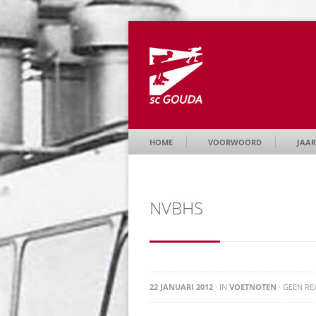
HOME
VOORWOORD
JAAR
NVBHS
22 JANUARI 2012
· IN
VOETNOTEN
· GEEN RE