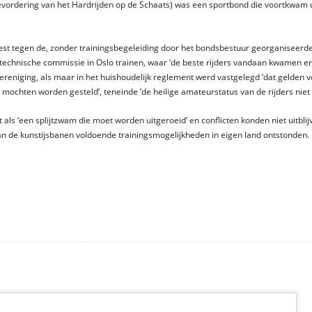
ordering van het Hardrijden op de Schaats) was een sportbond die voortkwam u
est tegen de, zonder trainingsbegeleiding door het bondsbestuur georganiseer
 technische commissie in Oslo trainen, waar ‘de beste rijders vandaan kwamen 
reniging, als maar in het huishoudelijk reglement werd vastgelegd ‘dat gelden vo
d mochten worden gesteld’, teneinde ‘de heilige amateurstatus van de rijders niet
ls ‘een splijtzwam die moet worden uitgeroeid’ en conflicten konden niet uitblij
n de kunstijsbanen voldoende trainingsmogelijkheden in eigen land ontstonden.