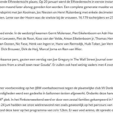
iende Elfstedentocht plaats. Op 20 januari werd de Elfstedentocht in eerste inst
 een maand later alsnog gereden kon worden. Een complete generatie maakte voo
ndsprint met Jan Kooiman, Jos Niesten en Henri Ruitenberg met enkele decimeters
ten. Lenie van der Hoorn was de snelste bij de vrouwen. 16.179 tochtrijders en 
goed einde. In de wedstrijd kwamen Gerrit Molenaar, Piet Eikelenboom en Adri Hen
 van Leeuwen, Piet de Roon, Koos van der Velde, Anton Eikelenboom jr, Thomas Hen
n Oosten, Nic Fase, Henk van Ingen sr, Hans van Riemsdijk, Huib Tober, Jan Ver
 Dick Brouwer, Dirk de Heij, Marcel Jorna en Rien van Wier.
kaanse pers, gezien een verslag van Joe Gregory in The Wall Street Journal over 
r sons from a small town near Gouda”. Er zullen ook heel weinig vaders met 4 zoo
ter voorbereiding op het IJBM voetbaltoernooi tegen de plaatselijke club VV Donk
andigheden werd een gedeelte in ballonnen tenten afgewerkt. Ondanks deze handi
e
 4
plek. In het Pinksterweekend werd er door een zestal families gekampeerd in
p 24 juni hadden we onze wielrenavond niet zoals gewoonlijk op het parcours van
t stond deze keer op het programma van zo’n 12km. Er was veel animo, dit spreek