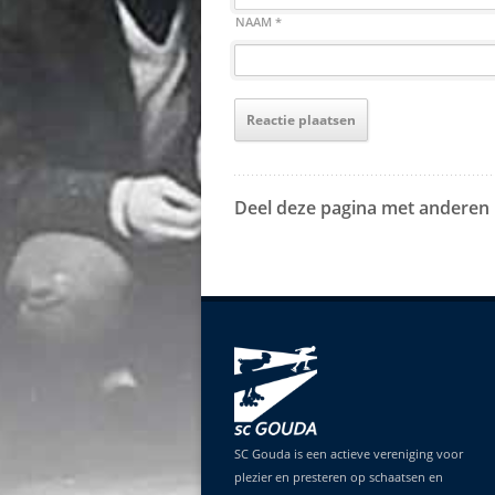
NAAM
*
Deel deze pagina met anderen
SC Gouda is een actieve vereniging voor
plezier en presteren op schaatsen en