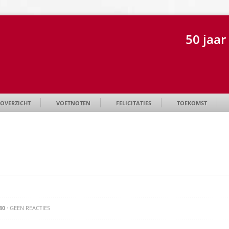
50 jaa
OVERZICHT
VOETNOTEN
FELICITATIES
TOEKOMST
80
· GEEN REACTIES