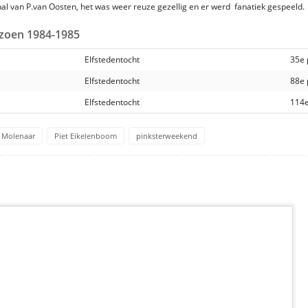
al van P.van Oosten, het was weer reuze gezellig en er werd fanatiek gespeeld.
eizoen 1984-1985
Elfstedentocht
35e 
Elfstedentocht
88e 
Elfstedentocht
114e
t Molenaar
Piet Eikelenboom
pinksterweekend