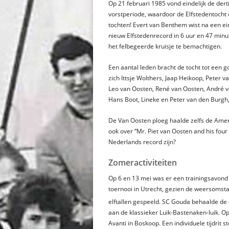
Op 21 februari 1985 vond eindelijk de dert
vorstperiode, waardoor de Elfstedentocht
tochten! Evert van Benthem wist na een ei
nieuw Elfstedenrecord in 6 uur en 47 minu
het felbegeerde kruisje te bemachtigen.
Een aantal leden bracht de tocht tot een 
zich Ittsje Wolthers, Jaap Heikoop, Peter
Leo van Oosten, René van Oosten, André va
Hans Boot, Lineke en Peter van den Burgh,
De Van Oosten ploeg haalde zelfs de Ameri
ook over “Mr. Piet van Oosten and his fou
Nederlands record zijn?
Zomeractiviteiten
Op 6 en 13 mei was er een trainingsavond 
toernooi in Utrecht, gezien de weersomst
elftallen gespeeld. SC Gouda behaalde de
aan de klassieker Luik-Bastenaken-luik. O
Avanti in Boskoop. Een individuele tijdri