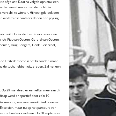
antie afgelast. Daarna volgde opnieuw een
r het eerst kennis met de tocht der
 verschil te winnen. Hij vestigde ook een
276 wedstrijdschaatsers deden een poging
rich uit. Onder de toerrijders bevonden
rich, Piet van Oosten, Gerard van Oosten,
meulen, Huig Bongers, Henk Bleichrodt,
de Elfstedentocht in het bijzonder, maar
ns de tocht hebben uitgereden. Zal het een
. Op 29 mei deed er een elftal mee aan dit
cap werd er sportief door zo’n 10
 Valkenburg, om van daaruit deel te nemen
 Excelsior, maar nu op het parcours van
t onze schaatsers wel aan. Op 30 september