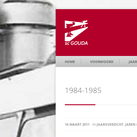
HOME
VOORWOORD
JAAR
1984-1985
16 MAART 2011
· IN
JAAROVERZICHT
,
JAREN 