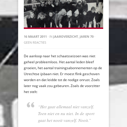
16 MAART 2011
· IN
JAAROVERZICHT
,
JAREN 70
·
GEEN REACTIES
De aanloop naar het schaatsseizoen was niet
geheel probleemloos. Het aantal leden bleef
groeien, het aantal trainingsabonnementen op de
Utrechtse ijsbaan niet. Er moest flink geschoven
worden en dat leidde tot de nodige onrust. Zoals
later nog vaak zou gebeuren. Zoals de voorzitter
het stelt:
“Het gaat allemaal niet vanzelf.
Toen niet en nu niet. In de sport
gaat het nooit vanzelf. Nooit.”