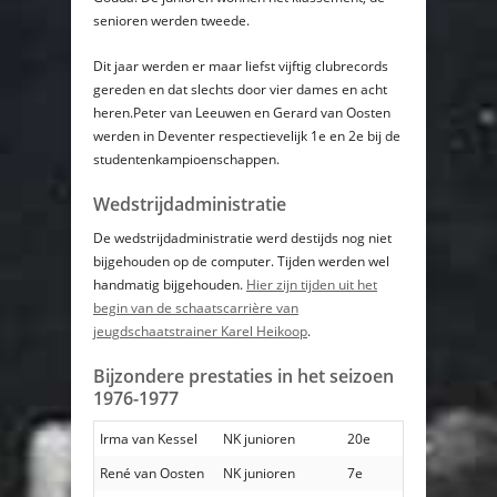
senioren werden tweede.
Dit jaar werden er maar liefst vijftig clubrecords
gereden en dat slechts door vier dames en acht
heren.Peter van Leeuwen en Gerard van Oosten
werden in Deventer respectievelijk 1e en 2e bij de
studentenkampioenschappen.
Wedstrijdadministratie
De wedstrijdadministratie werd destijds nog niet
bijgehouden op de computer. Tijden werden wel
handmatig bijgehouden.
Hier zijn tijden uit het
begin van de schaatscarrière van
jeugdschaatstrainer Karel Heikoop
.
Bijzondere prestaties in het seizoen
1976-1977
Irma van Kessel
NK junioren
20e
René van Oosten
NK junioren
7e