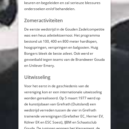
keuren en begeleiden en zal serieuze blessures
onderzoeken en/of behandelen.
Zomeractiviteiten
De eerste wedstrijd in de Gouden Zadelcompetitie
was een heus atletiektoernooi. Het programma
bestond uit 100, 400 en 800 meter hardlopen,
hoogspringen, verspringen en balgooien. Huig
Bongers bleek de beste atleet. Ook werd er
gevoetbald tegen teams van de Brandweer Gouda
en Unilever Emery.
Uitwisseling
Voor het eerst in de geschiedenis van de
vereniging kon er een internationale uitwisseling
worden gerealiseerd. Op 5 maart 1977 werd op
de kunstijsbaan van Grefrath (Duitsland) een
wedstrijd verreden tussen de vier in Grefrath
trainende verenigingen (Grefather EC, Herner EV,
Kölner EK en ESC Soest), IJBM en Schaatsclub
Gouda. De junioren wonnen het klassement, de