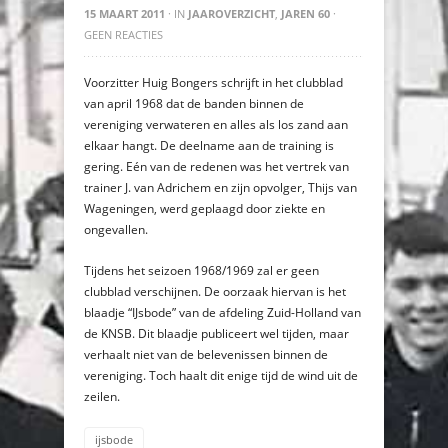
15 MAART 2011
· IN
JAAROVERZICHT
,
JAREN 60
·
GEEN REACTIES
Voorzitter Huig Bongers schrijft in het clubblad
van april 1968 dat de banden binnen de
vereniging verwateren en alles als los zand aan
elkaar hangt. De deelname aan de training is
gering. Eén van de redenen was het vertrek van
trainer J. van Adrichem en zijn opvolger, Thijs van
Wageningen, werd geplaagd door ziekte en
ongevallen.
Tijdens het seizoen 1968/1969 zal er geen
clubblad verschijnen. De oorzaak hiervan is het
blaadje “IJsbode” van de afdeling Zuid-Holland van
de KNSB. Dit blaadje publiceert wel tijden, maar
verhaalt niet van de belevenissen binnen de
vereniging. Toch haalt dit enige tijd de wind uit de
zeilen.
ijsbode